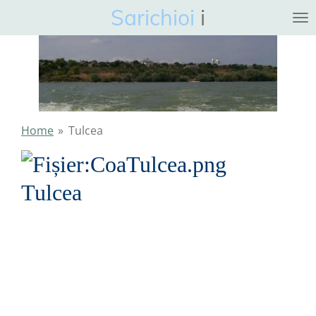
Sarichioi
i
Ga
direct
naar
de
hoofdinhoud
Home
»
Tulcea
Tulcea