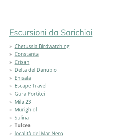
Escursioni da Sarichioi
Chetussia Birdwatching
Constanta
Crisan
Delta del Danubio
Enisala
Escape Travel
Gura Portitei
Mila 23
Murighiol
Sulina
Tulcea
località del Mar Nero