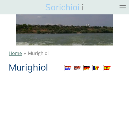
Sarichioi
i
Ga
direct
naar
de
hoofdinhoud
Home
»
Murighiol
Murighiol