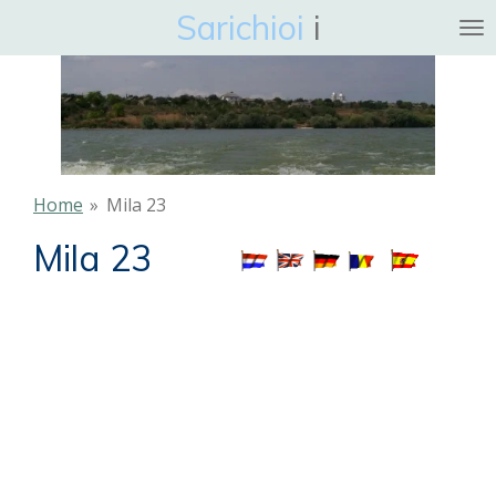
Sarichioi
i
Ga
direct
naar
de
hoofdinhoud
Home
»
Mila 23
Mila 23