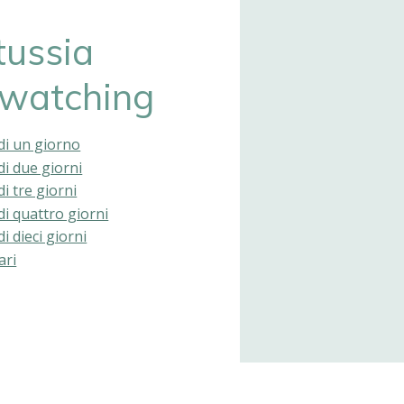
tussia
dwatching
di un giorno
di due giorni
di tre giorni
di quattro giorni
i dieci giorni
ari