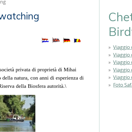
ing
Che
dwatching
Bir
Viaggio 
Viaggio 
Viaggio 
Viaggio 
società privata di proprietà di Mihai
Viaggio d
della natura, con anni di esperienza di
Foto Saf
iserva della Biosfera autorità.\