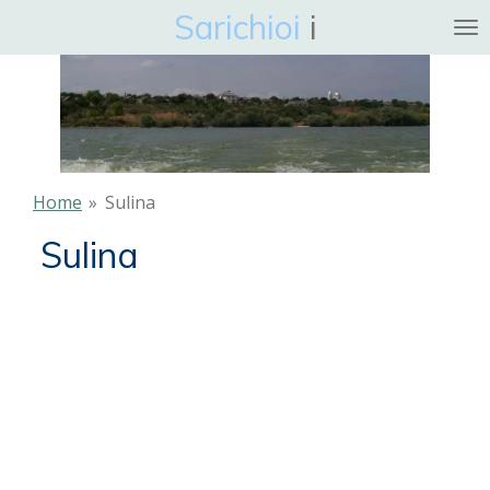
Sarichioi
i
Ga
direct
naar
de
hoofdinhoud
Home
»
Sulina
Sulina