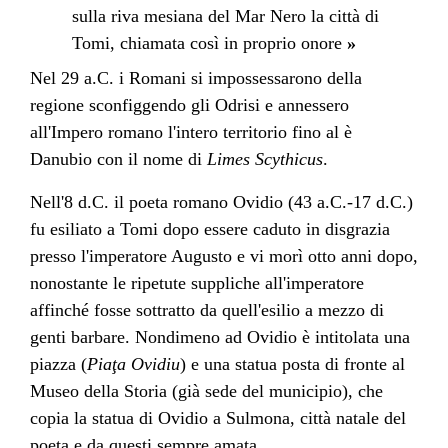
sulla riva mesiana del Mar Nero la città di
Tomi, chiamata così in proprio onore
»
Nel 29 a.C. i
Romani
si impossessarono della
regione sconfiggendo gli
Odrisi
e annessero
all'
Impero romano
l'intero territorio fino al è
Danubio
con il nome di
Limes Scythicus
.
Nell'8 d.C. il
poeta
romano
Ovidio
(43 a.C.-17 d.C.)
fu esiliato a Tomi dopo essere caduto in disgrazia
presso l'imperatore
Augusto
e vi morì otto anni dopo,
nonostante le ripetute suppliche all'imperatore
affinché fosse sottratto da quell'esilio a mezzo di
genti barbare. Nondimeno ad Ovidio è intitolata una
piazza (
Piaţa Ovidiu
) e una statua posta di fronte al
Museo della Storia (già sede del municipio), che
copia la statua di Ovidio a Sulmona, città natale del
poeta e da questi sempre amata.