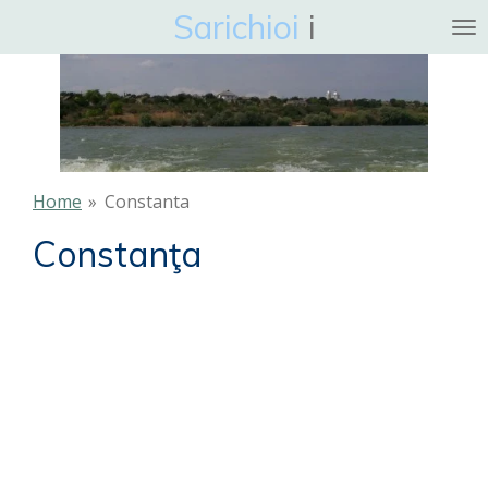
Sarichioi
i
Ga
direct
naar
de
hoofdinhoud
Home
»
Constanta
Constanţa