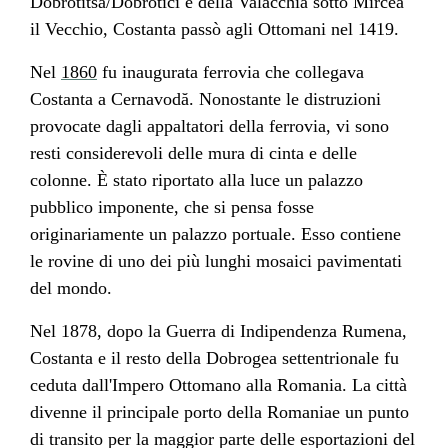
Dobrotitsa/Dobrotici e della
Valacchia
sotto
Mircea
il Vecchio
, Costanta passò agli
Ottomani
nel
1419
.
Nel
1860
fu inaugurata ferrovia che collegava
Costanta a
Cernavodă
. Nonostante le distruzioni
provocate dagli appaltatori della ferrovia, vi sono
resti considerevoli delle mura di cinta e delle
colonne. È stato riportato alla luce un palazzo
pubblico imponente, che si pensa fosse
originariamente un palazzo portuale. Esso contiene
le rovine di uno dei più lunghi
mosaici
pavimentati
del mondo.
Nel
1878
, dopo la
Guerra di Indipendenza Rumena
,
Costanta e il resto della
Dobrogea
settentrionale fu
ceduta dall'
Impero Ottomano
alla
Romania
. La città
divenne il principale porto della
Romania
e un punto
di transito per la maggior parte delle esportazioni del