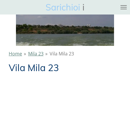
Sarichioi
i
Ga
direct
naar
de
hoofdinhoud
Home
»
Mila 23
»
Vila Mila 23
Vila Mila 23