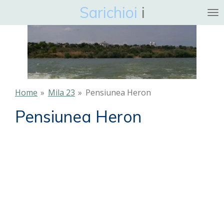
Sarichioi
i
Ga
direct
naar
de
hoofdinhoud
Home
»
Mila 23
»
Pensiunea Heron
Pensiunea Heron