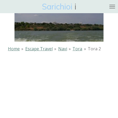
Sarichioi
i
Ga
direct
naar
de
hoofdinhoud
Home
»
Escape Travel
»
Navi
»
Tora
»
Tora 2