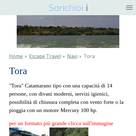
Sarichioi
i
Ga
direct
naar
de
hoofdinhoud
Home
»
Escape Travel
»
Navi
»
Tora
Tora
"Tora" Catamarano tipo con una capacità di 14
persone, con divani moderni, servizi igienici,
possibilità di chiusura completa con vento forte o la
pioggia con un motore Mercury 100 hp.
per un formato più grande clicca sull'immagine