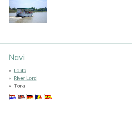
Navi
Lolita
River Lord
Tora