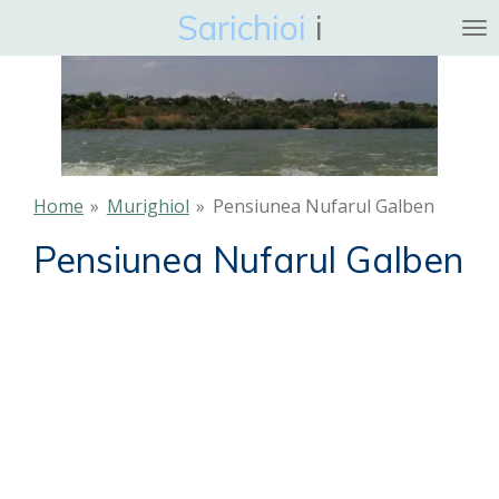
Sarichioi
i
Ga
direct
naar
de
hoofdinhoud
Home
»
Murighiol
»
Pensiunea Nufarul Galben
Pensiunea Nufarul Galben