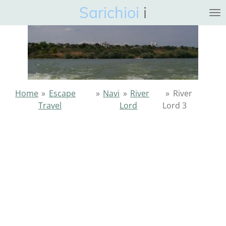
Sarichioi
i
Ga
direct
naar
de
hoofdinhoud
Home
»
Escape
»
Navi
»
River
»
River
Travel
Lord
Lord 3