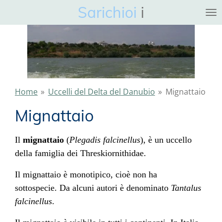
Sarichioi
i
Ga
direct
naar
de
hoofdinhoud
Home
»
Uccelli del Delta del Danubio
»
Mignattaio
Mignattaio
Il
mignattaio
(
Plegadis falcinellus
), è un uccello
della famiglia dei
Threskiornithidae
.
Il mignattaio è monotipico, cioè non ha
sottospecie. Da alcuni autori è denominato
Tantalus
falcinellus
.