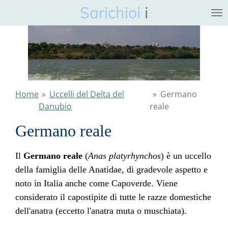
Sarichioi
i
Ga
direct
naar
de
hoofdinhoud
Home
»
Uccelli del Delta del
»
Germano
Danubio
reale
Germano reale
Il
Germano reale
(
Anas platyrhynchos
) è un uccello
della famiglia delle Anatidae, di gradevole aspetto e
noto in Italia anche come Capoverde. Viene
considerato il capostipite di tutte le razze domestiche
dell'anatra (eccetto l'anatra muta o muschiata).