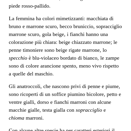
piede rosso-pallido.
La femmina ha colori mimetizzanti: macchiata di
bruno e marrone scuro, becco bruniccio, sopracciglio
marrone scuro, gola beige, i fianchi hanno una
colorazione più chiara: beige chiazzato marrone; le
penne timoniere sono beige rigate marrone, lo
specchio
è blu-violaceo bordato di bianco, le zampe
sono di colore arancione spento, meno vivo rispetto
a quelle del maschio.
Gli anatroccoli, che nascono privi di penne e piume,
sono ricoperti di un soffice piumino bicolore, petto e
ventre gialli, dorso e fianchi marroni con alcune
macchie gialle, testa gialla con
sopracciglio
e
chioma
marroni.
Con alcune altre specie ha per caratteri esteriori il