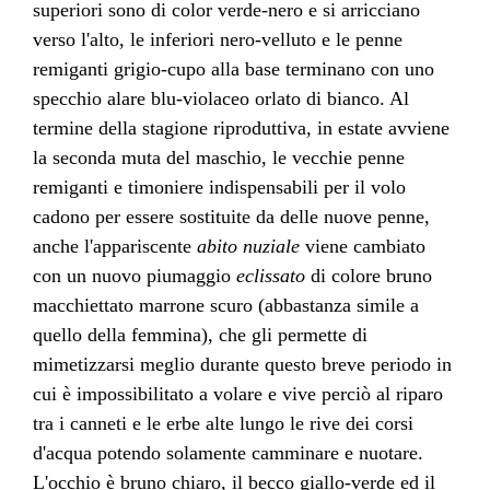
superiori sono di color verde-nero e si arricciano
verso l'alto, le inferiori nero-velluto e le penne
remiganti grigio-cupo alla base terminano con uno
specchio alare blu-violaceo orlato di bianco. Al
termine della stagione riproduttiva, in estate avviene
la seconda muta del maschio, le vecchie penne
remiganti e timoniere indispensabili per il volo
cadono per essere sostituite da delle nuove penne,
anche l'appariscente
abito nuziale
viene cambiato
con un nuovo piumaggio
eclissato
di colore bruno
macchiettato marrone scuro (abbastanza simile a
quello della femmina), che gli permette di
mimetizzarsi meglio durante questo breve periodo in
cui è impossibilitato a volare e vive perciò al riparo
tra i canneti e le erbe alte lungo le rive dei corsi
d'acqua potendo solamente camminare e nuotare.
L'occhio è bruno chiaro, il becco giallo-verde ed il