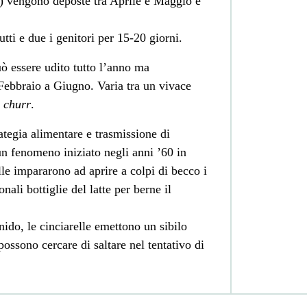
i) vengono deposte tra Aprile e Maggio e
utti e due i genitori per 15-20 giorni.
uò essere udito tutto l’anno ma
ebbraio a Giugno. Varia tra un vivace
e
churr
.
ategia alimentare e trasmissione di
un fenomeno iniziato negli anni ’60 in
lle impararono ad aprire a colpi di becco i
onali bottiglie del latte per berne il
ido, le cinciarelle emettono un sibilo
possono cercare di saltare nel tentativo di