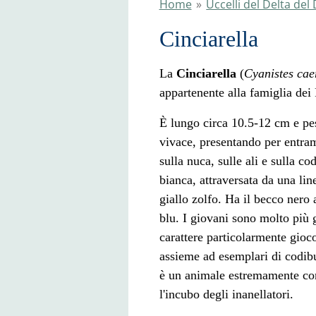
Home
»
Uccelli del Delta de
Cinciarella
La
Cinciarella
(
Cyanistes cae
appartenente alla famiglia dei 
È lungo circa 10.5-12 cm e pes
vivace, presentando per entram
sulla nuca, sulle ali e sulla c
bianca, attraversata da una line
giallo zolfo. Ha il becco nero 
blu. I giovani sono molto più g
carattere particolarmente gioc
assieme ad esemplari di codibu
è un animale estremamente comb
l'incubo degli inanellatori.