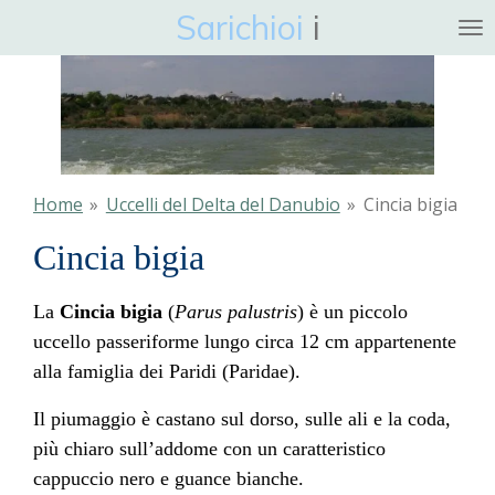
Sarichioi
i
Ga
direct
naar
de
hoofdinhoud
Home
»
Uccelli del Delta del Danubio
»
Cincia bigia
Cincia bigia
La
Cincia bigia
(
Parus palustris
) è un piccolo
uccello passeriforme lungo circa 12 cm appartenente
alla famiglia dei Paridi (Paridae).
Il piumaggio è castano sul dorso, sulle ali e la coda,
più chiaro sull’addome con un caratteristico
cappuccio nero e guance bianche.