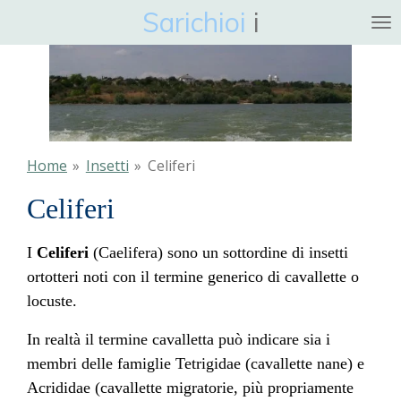
Sarichioi
i
Ga
direct
naar
de
hoofdinhoud
Home
»
Insetti
»
Celiferi
Celiferi
I
Celiferi
(Caelifera) sono un sottordine di insetti
ortotteri noti con il termine generico di cavallette o
locuste.
In realtà il termine cavalletta può indicare sia i
membri delle famiglie Tetrigidae (cavallette nane) e
Acrididae (cavallette migratorie, più propriamente